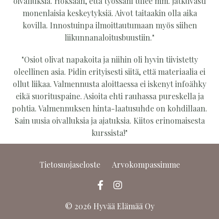
oivalluksia. Hoksaan, että työssäni tulee mm. jatkuvasti
monenlaisia keskeytyksiä. Aivot taitaakin olla aika
kovilla. Innostuinpa ilmoittautumaan myös siihen
liikunnanaloitusbuustiin."
"Osiot olivat napakoita ja niihin oli hyvin tiivistetty
oleellinen asia. Pidin erityisesti siitä, että materiaalia ei
ollut liikaa. Valmennusta aloittaessa ei iskenyt infoähky
eikä suorituspaine. Asioita ehti rauhassa pureskella ja
pohtia. Valmennuksen hinta-laatusuhde on kohdillaan.
Sain uusia oivalluksia ja ajatuksia. Kiitos erinomaisesta
kurssista!"
Tietosuojaseloste
Arvokompassimme
© 2026 Hyvää Elämää Oy