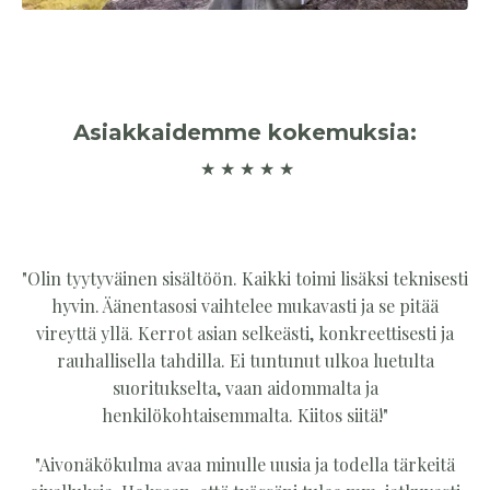
Asiakkaidemme kokemuksia:
★
★
★
★
★
"Olin tyytyväinen sisältöön. Kaikki toimi lisäksi teknisesti
hyvin. Äänentasosi vaihtelee mukavasti ja se pitää
vireyttä yllä. Kerrot asian selkeästi, konkreettisesti ja
rauhallisella tahdilla.
Ei tuntunut ulkoa luetulta
suoritukselta, vaan aidommalta ja
henkilökohtaisemmalta. Kiitos siitä!"
"Aivonäkökulma avaa minulle uusia ja todella tärkeitä