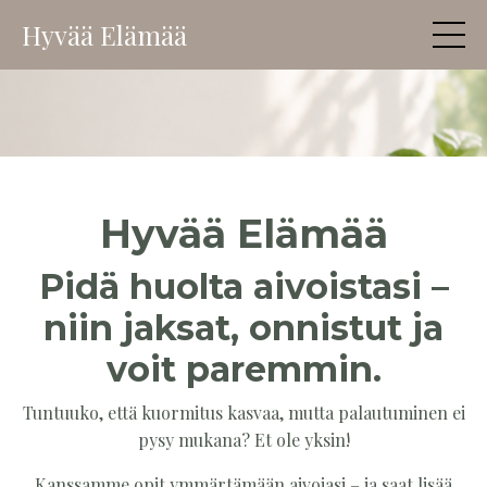
Hyvää Elämää
Hyvää Elämää
Pidä huolta aivoistasi –
niin jaksat, onnistut ja
voit paremmin.
Tuntuuko, että kuormitus kasvaa, mutta palautuminen ei
pysy mukana? Et ole yksin!
Kanssamme opit ymmärtämään aivojasi – ja saat lisää